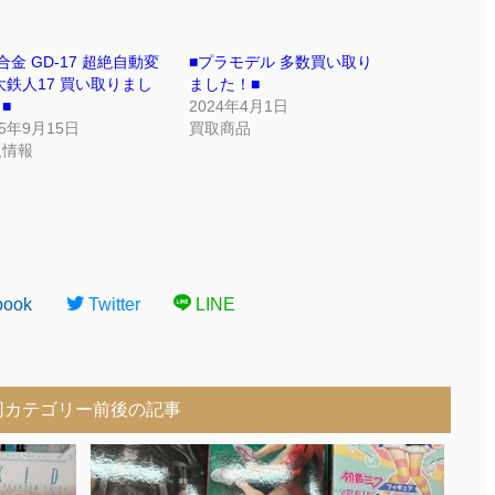
合金 GD-17 超絶自動変
■プラモデル 多数買い取り
大鉄人17 買い取りまし
ました！■
■
2024年4月1日
25年9月15日
買取商品
取情報
book
Twitter
LINE
同カテゴリー前後の記事