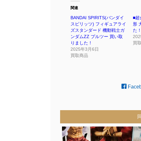
関連
BANDAI SPIRITS(バンダイ
■超
スピリッツ) フィギュアライ
形 
ズスタンダード 機動戦士ガ
た！
ンダムZZ プルツー 買い取
20
りました！
買
2025年3月6日
買取商品
Face