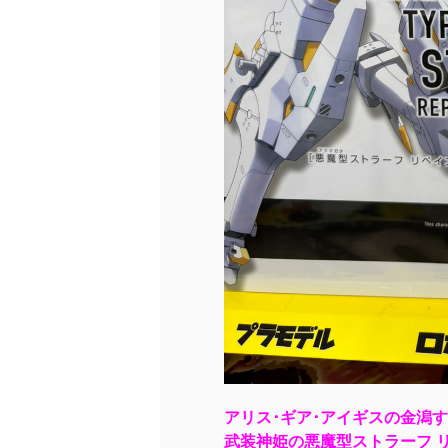
アリス･ギア･アイギスの金潟
武装神姫の悪魔型ストラーフ リ