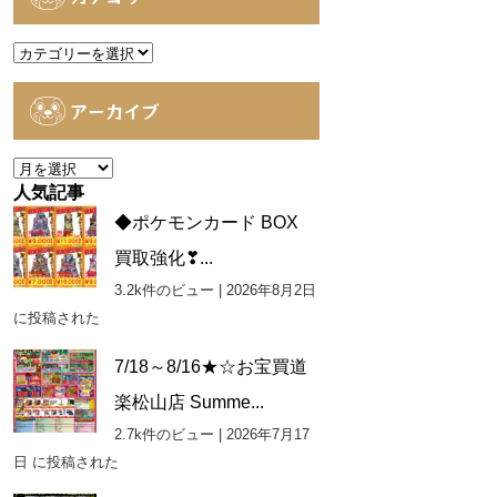
カ
テ
ゴ
アーカイブ
リ
ー
ア
ー
人気記事
カ
◆ポケモンカード BOX
イ
買取強化❣...
ブ
3.2k件のビュー
|
2026年8月2日
に投稿された
7/18～8/16★☆お宝買道
楽松山店 Summe...
2.7k件のビュー
|
2026年7月17
日 に投稿された