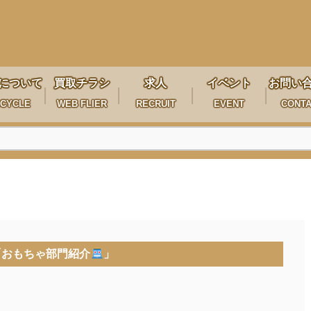
について
買取チラシ
求人
イベント
お問い
CYCLE
WEB FLIER
RECRUIT
EVENT
CONT
「おもちゃ部門紹介
」